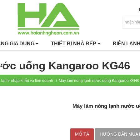
NG GIA DỤNG
THIẾT BỊ NHÀ BẾP
ĐIỆN LẠN
ước uống Kangaroo KG46
lạnh- nhập khẩu và liên doanh
Máy làm nóng lạnh nước uống Kangaroo KG46
Máy làm nóng lạnh nước 
MÔ TẢ
HƯỚNG DẪN MUA