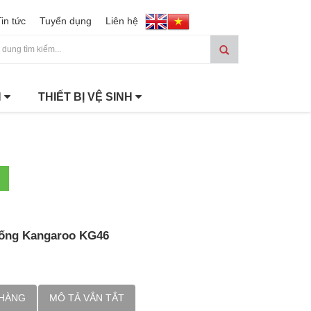
Tin tức
Tuyển dụng
Liên hệ
H
THIẾT BỊ VỆ SINH
uống Kangaroo KG46
 HÀNG
MÔ TẢ VẮN TẮT