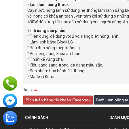
• Làm lạnh bằng Block
Cây nước nóng lạnh sử dụng hệ thống làm lạnh bằng bloc
vòi nóng có khóa an toàn , yên tâm khi sử dụng ở những n
430W đáp ứng tốt nhu cầu sử dụng của người dùng. An t
Tính năng sản phẩm:
° Tiện dụng, dễ dùng với 2 vòi riêng biệt nóng, lạnh.
° Làm lạnh bằng Block LG.
° Bầu đun bằng thép không gỉ.
° Vòi nóng bằng khoá an toàn.
° Thiết kế vững chãi.
° Kiểu dáng sang trọng, đa dạng màu sắc.
• Sản phẩm bảo hành: 12 tháng
• Made in Korea
Tags:
Bình luận bằng tài khoản Facebook
Bình luận bằng t
CHÍNH SÁCH
DANH MỤ