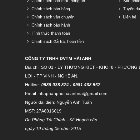
Chính sách bảo mật thông tin
Sản phẩ
Chính sách bán hàng
Tuyển dụ
Chính sách vận chuyển
Liên hệ
Chính sách bảo hành
Hình thức thanh toán
Chính sách đổi trả, hoàn tiền
CÔNG TY TNHH DVTM HẢI ANH
Địa chỉ: SỐ 01 - LÝ THƯỜNG KIỆT - KHỐI 8 - PHƯỜNG 
LỢI - TP VINH - NGHỆ AN.
Hotline:
0988.038.874 - 0981.468.567
Email: nhaphanphoihaianhna@gmail.com
Người đại diện: Nguyễn Anh Tuấn
MST: 27A8016019
Do Phòng Tài Chính - Kế Hoạch cấp
ngày 19 tháng 05 năm 2015.