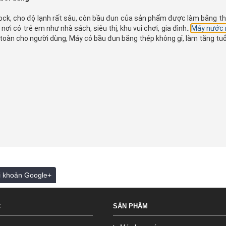
k, cho độ lạnh rất sâu, còn bầu đun của sản phẩm được làm bằng thép 
ơi có trẻ em như nhà sách, siêu thị, khu vui chơi, gia đình..
Máy nước 
oàn cho người dùng, Máy có bầu đun bằng thép không gỉ, làm tăng tuổ
ài khoản Google+
C
SẢN PHẨM