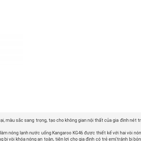
đại, màu sắc sang trọng, tạo cho không gian nội thất của gia đình nét 
àm nóng lạnh nước uống Kangaroo KG46 được thiết kế với hai vòi nóng
ị vòi khóa nóng an toàn, tiện lợi cho gia đình có trẻ em(tránh bị bỏ