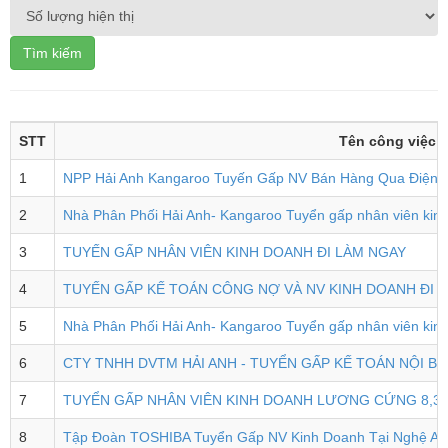
Tìm kiếm
STT
Tên công việc
1
NPP Hải Anh Kangaroo Tuyến Gấp NV Bán Hàng Qua Điện T
2
Nhà Phân Phối Hải Anh- Kangaroo Tuyển gấp nhân viên kinh
3
TUYẾN GẤP NHÂN VIÊN KINH DOANH ĐI LÀM NGAY
4
TUYẾN GẤP KẾ TOÁN CÔNG NỢ VÀ NV KINH DOANH ĐI 
5
Nhà Phân Phối Hải Anh- Kangaroo Tuyển gấp nhân viên kinh 
6
CTY TNHH DVTM HẢI ANH - TUYỂN GẤP KẾ TOÁN NỘI BỘ
7
TUYỂN GẤP NHÂN VIÊN KINH DOANH LƯƠNG CỨNG 8,3 
8
Tập Đoàn TOSHIBA Tuyển Gấp NV Kinh Doanh Tại Nghệ An