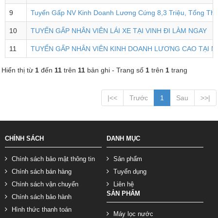
9
Tuyển Gấp NV Kinh Doanh Lương Cứng 8,3 Triệu, Tổng Thu
10
TUYẾN GẤP NHÂN VIÊN LÁI XE TẠI VINH ĐI LÀM NGAY
11
TUYỂN GẤP NHÂN VIÊN KINH DOANH LƯƠNG CAO TẠI N
Hiển thị từ
1
đến
11
trên
11
bản ghi - Trang số
1
trên
1
trang
|<<
Trước
1
Sau
>>|
CHÍNH SÁCH
DANH MỤC
Chính sách bảo mật thông tin
Sản phẩm
Chính sách bán hàng
Tuyển dụng
Chính sách vận chuyển
Liên hệ
SẢN PHẨM
Chính sách bảo hành
Hình thức thanh toán
Máy lọc nước