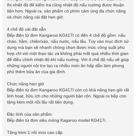
thị nhiệt độ để kiểm tra cũng nhiệt độ nấu nướng được thuận
tiện hơn. Ngoài ra, sản phẩm có phím cảm ứng đa chức năng
và chức năng cài đặt hẹn giờ.
4 chế độ cài đặt sẵn.
Bếp điện từ đơn Kangaroo KG417I có đến 4 chế độ gồm: nấu
cháo, hầm, chiên/xào, nấu nước, nấu lẩu. Tùy vào mục đích sử
dụng mà bạn sẽ nhanh chóng chọn được mức công suất phù
hợp chỉ với một thao tác và không phải mất quá nhiều thời gian
để điều chỉnh nhiệt độ khi nấu nướng. Với 4 chế độ nấu sẽ giúp
những người nội trợ tạo ra nhiều món ăn hấp dẫn làm phong
phú thêm bữa ăn của gia đình.
Chức năng hẹn giờ
Bếp điện từ đơn Kangaroo KG417I còn có khả năng hẹn giờ rất
linh hoạt, hữu ích cho những người bận rộn. Ngoài ra bếp còn
tặng kèm một nồi lẩu rất tiện dụng.
Đặc tính của sản phẩm:
Bếp điện từ đơn siêu mỏng Kagaroo model KG417i.
Tặng kèm 1 nồi inox cao cấp