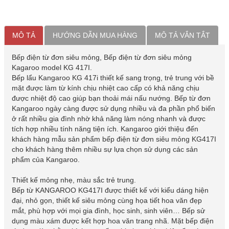
MÔ TẢ
HƯỚNG DẪN MUA HÀNG
MÔ TẢ VẮN TẮT
Bếp điện từ đơn siêu mỏng, Bếp điện từ đơn siêu mỏng
Kagaroo model KG 417I.
Bếp lẩu Kangaroo KG 417i thiết kế sang trọng, trẻ trung với bề
mặt được làm từ kính chịu nhiệt cao cấp có khả năng chịu
được nhiệt độ cao giúp bạn thoải mái nấu nướng. Bếp từ đơn
Kangaroo ngày càng được sử dụng nhiều và đa phần phổ biến
ở rất nhiều gia đình nhờ khả năng làm nóng nhanh và được
tích hợp nhiều tính năng tiện ích. Kangaroo giới thiệu đến
khách hàng mẫu sản phẩm bếp điện từ đơn siêu mỏng KG417I
cho khách hàng thêm nhiều sự lựa chọn sử dụng các sản
phẩm của Kangaroo.
Thiết kế mỏng nhẹ, màu sắc trẻ trung.
Bếp từ KANGAROO KG417I được thiết kế với kiểu dáng hiện
đại, nhỏ gọn, thiết kế siêu mỏng cùng họa tiết hoa văn đẹp
mắt, phù hợp với mọi gia đình, học sinh, sinh viên… Bếp sử
dụng màu xám được kết hợp hoa văn trang nhã. Mặt bếp điện