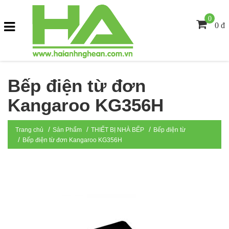
0
0 đ
Bếp điện từ đơn
Kangaroo KG356H
Trang chủ
Sản Phẩm
THIẾT BỊ NHÀ BẾP
Bếp điện từ
Bếp điện từ đơn Kangaroo KG356H