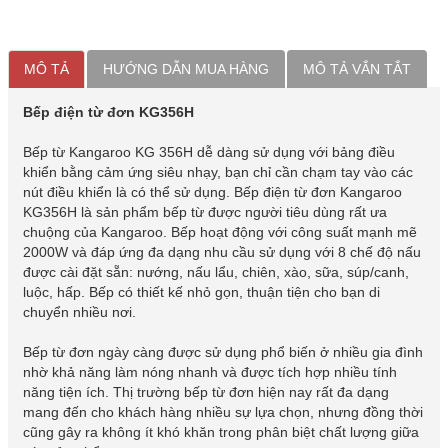
MÔ TẢ
HƯỚNG DẪN MUA HÀNG
MÔ TẢ VẮN TẮT
Bếp điện từ đơn KG356H
Bếp từ Kangaroo KG 356H dễ dàng sử dụng với bảng điều
khiển bằng cảm ứng siêu nhạy, bạn chỉ cần chạm tay vào các
nút điều khiển là có thể sử dụng. Bếp điện từ đơn Kangaroo
KG356H là sản phẩm bếp từ được người tiêu dùng rất ưa
chuộng của Kangaroo. Bếp hoạt động với công suất mạnh mẽ
2000W và đáp ứng đa dạng nhu cầu sử dụng với 8 chế độ nấu
được cài đặt sẵn: nướng, nấu lẩu, chiên, xào, sữa, súp/canh,
luộc, hấp. Bếp có thiết kế nhỏ gọn, thuận tiện cho bạn di
chuyển nhiều nơi.
Bếp từ đơn ngày càng được sử dụng phổ biến ở nhiều gia đình
nhờ khả năng làm nóng nhanh và được tích hợp nhiều tính
năng tiện ích. Thị trường bếp từ đơn hiện nay rất đa dạng
mang đến cho khách hàng nhiều sự lựa chọn, nhưng đồng thời
cũng gây ra không ít khó khăn trong phân biệt chất lượng giữa