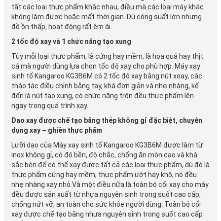
tất các loại thực phẩm khác nhau, điều mà các loại máy khác
không làm được hoặc mất thời gian. Dù công suất lớn nhưng
đồ ồn thấp, hoạt động rất êm ái.
2 tốc độ xay và 1 chức năng tạo xung
Tùy mỗi loại thực phẩm, là cứng hay mềm, là hoa quả hay thịt
cá mà người dùng lựa chọn tốc độ xay cho phù hợp. Máy xay
sinh tố Kangaroo KG3B6M có 2 tốc độ xay bằng nút xoay, các
tháo tác điều chỉnh bằng tay, khá đơn giản và nhẹ nhàng, kế
đến là nút tạo xung, có chức năng trộn đều thực phẩm lên
ngay trong quá trình xay.
Dao xay được chế tạo bằng thép không gỉ đặc biệt, chuyên
dụng xay – ghiền thực phẩm
Lưỡi dao của Máy xay sinh tố Kangaroo KG3B6M được làm từ
inox không gỉ, có độ bền, độ chắc, chống ăn mòn cao và khá
sắc bén để có thể xay được tất cả các loại thực phẩm, dù đó là
thực phẩm cứng hay mềm, thực phẩm ướt hay khô, nó đều
nhẹ nhàng xay nhỏ.Và một điều nữa là toàn bộ cối xay cho máy
đều được sản xuất từ nhựa nguyên sinh trong suốt cao cấp,
chống nứt vỡ, an toàn cho sức khỏe người dùng. Toàn bộ cối
xay được chế tạo bằng nhựa nguyên sinh trong suốt cao cấp