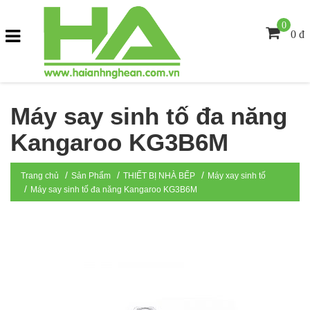
0
0 đ
Máy say sinh tố đa năng
Kangaroo KG3B6M
Trang chủ
Sản Phẩm
THIẾT BỊ NHÀ BẾP
Máy xay sinh tố
Máy say sinh tố đa năng Kangaroo KG3B6M