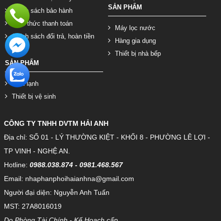
SẢN PHẨM
Chính sách bảo hành
Hình thức thanh toán
Máy lọc nước
Chính sách đổi trả, hoàn tiền
Hàng gia dụng
Thiết bị nhà bếp
SẢN PHẨM
Điện lạnh
Thiết bị vệ sinh
CÔNG TY TNHH DVTM HẢI ANH
Địa chỉ: SỐ 01 - LÝ THƯỜNG KIỆT - KHỐI 8 - PHƯỜNG LÊ LỢI -
TP VINH - NGHỆ AN.
Hotline:
0988.038.874 - 0981.468.567
Email: nhaphanphoihaianhna@gmail.com
Người đại diện: Nguyễn Anh Tuấn
MST: 27A8016019
Do Phòng Tài Chính - Kế Hoạch cấp