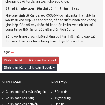
chống nứt vỡ tối đa, an toàn cho súc khỏe.
Sản phẩm nhỏ gọn, hiện đại có tính thẩm mỹ cao
Máy xay sinh tố Kangaroo
KG3B6M có màu nâu nhạt, đây là
loại màu khá đẹp và sang trọng, dễ tạo điểm nhấn cho không
gian bếp. Các cối xay tháo rời, khá tiện lợi khi vệ sinh, khi sử
dụng thì có thể lắp lại, tiết kiệm diện tích đựng.
Động cơ trang bị cảm biến chống quá tải nhiệt, nâng cao tuổi
thọ sản phẩm và chân chống trượt tuyệt đối an toàn.
Tags:
Bình luận bằng tài khoản Facebook
Bình luận bằng tài khoản Google+
CHÍNH SÁCH
DANH MỤC
Chính sách bảo mật thông tin
Sản phẩm
Chính sách bán hàng
Tuyển dụng
Chính sách vận chuyển
Liên hệ