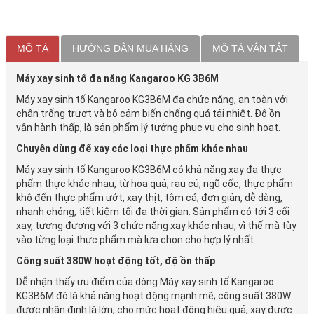
MÔ TẢ
HƯỚNG DẪN MUA HÀNG
MÔ TẢ VẮN TẮT
Máy xay sinh tố đa năng Kangaroo KG 3B6M
Máy xay sinh tố Kangaroo KG3B6M đa chức năng, an toàn với
chân trống trượt và bộ cảm biến chống quá tải nhiệt. Độ ồn
vận hành thấp, là sản phẩm lý tưởng phục vụ cho sinh hoạt.
Chuyên dùng để xay các loại thực phẩm khác nhau
Máy xay sinh tố Kangaroo KG3B6M có khả năng xay đa thực
phẩm thực khác nhau, từ hoa quả, rau củ, ngũ cốc, thực phẩm
khô đến thực phẩm ướt, xay thịt, tôm cá; đơn giản, dễ dàng,
nhanh chóng, tiết kiệm tối đa thời gian. Sản phẩm có tới 3 cối
xay, tương đương với 3 chức năng xay khác nhau, vì thế mà tùy
vào từng loại thực phẩm mà lựa chọn cho hợp lý nhất.
Công suất 380W hoạt động tốt, độ ồn thấp
Dễ nhận thấy ưu điểm của dòng Máy xay sinh tố Kangaroo
KG3B6M đó là khả năng hoạt động mạnh mẽ; công suất 380W
được nhận định là lớn, cho mức hoạt động hiệu quả, xay được