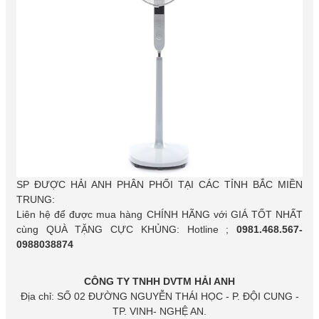
SP ĐƯỢC HẢI ANH PHÂN PHỐI TẠI CÁC TỈNH BẮC MIỀN
TRUNG:
Liên hệ để được mua hàng CHÍNH HÃNG với GIÁ TỐT NHẤT
cùng QUÀ TẶNG CỰC KHỦNG: Hotline ;
0981.468.567-
0988038874
CÔNG TY TNHH DVTM HẢI ANH
Địa chỉ: SỐ 02 ĐƯỜNG NGUYỄN THÁI HỌC - P. ĐỘI CUNG -
TP. VINH- NGHỆ AN.