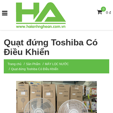
0
0 đ
Quạt đứng Toshiba Có
Điều Khiển
Trang chủ
Sản Phẩm
MÁY LỌC NƯỚC
Quạt đứng Toshiba Có Điều Khiển