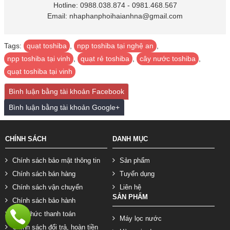
Hotline: 0988.038.874 - 0981.468.567
Email: nhaphanphoihaianhna@gmail.com
Tags:
quạt toshiba
,
npp toshiba tại nghệ an
,
npp toshiba tại vinh
,
quạt rẻ toshiba
,
cây nước toshiba
,
quạt toshiba tại vinh
Bình luận bằng tài khoản Facebook
Bình luận bằng tài khoản Google+
CHÍNH SÁCH
DANH MỤC
Chính sách bảo mật thông tin
Sản phẩm
Chính sách bán hàng
Tuyển dụng
Chính sách vận chuyển
Liên hệ
SẢN PHẨM
Chính sách bảo hành
Hình thức thanh toán
Máy lọc nước
Chính sách đổi trả, hoàn tiền