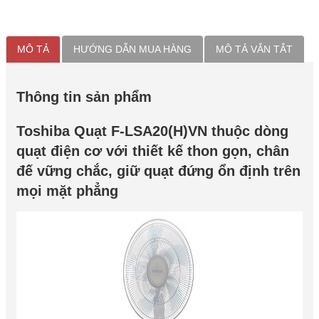
MÔ TẢ
HƯỚNG DẪN MUA HÀNG
MÔ TẢ VẮN TẮT
Thông tin sản phẩm
Toshiba Quạt F-LSA20(H)VN thuộc dòng
quạt điện cơ với thiết kế thon gọn, chân
đế vững chắc, giữ quạt đứng ổn định trên
mọi mặt phẳng