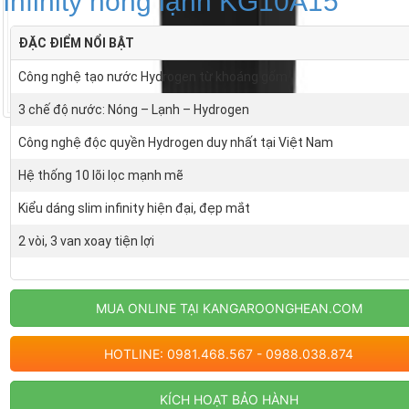
Infinity nóng lạnh KG10A15
ĐẶC ĐIỂM NỔI BẬT
Công nghệ tạo nước Hydrogen từ khoáng gốm
3 chế độ nước: Nóng – Lạnh – Hydrogen
Công nghệ độc quyền Hydrogen duy nhất tại Việt Nam
Hệ thống 10 lõi lọc mạnh mẽ
Kiểu dáng slim infinity hiện đại, đẹp mắt
2 vòi, 3 van xoay tiện lợi
MUA ONLINE TẠI KANGAROONGHEAN.COM
HOTLINE: 0981.468.567 - 0988.038.874
KÍCH HOẠT BẢO HÀNH