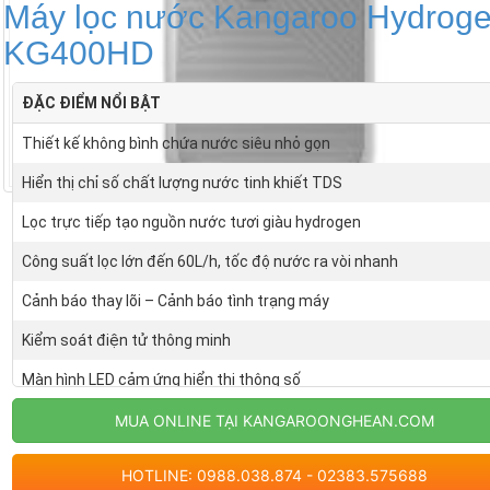
Máy lọc nước Kangaroo Hydrog
KG400HD
ĐẶC ĐIỂM NỔI BẬT
Thiết kế không bình chứa nước siêu nhỏ gọn
Hiển thị chỉ số chất lượng nước tinh khiết TDS
Lọc trực tiếp tạo nguồn nước tươi giàu hydrogen
Công suất lọc lớn đến 60L/h, tốc độ nước ra vòi nhanh
Cảnh báo thay lõi – Cảnh báo tình trạng máy
Kiểm soát điện tử thông minh
Màn hình LED cảm ứng hiển thị thông số
Hệ thống 5 lõi đúc nguyên khối hiện đại
MUA ONLINE TẠI KANGAROONGHEAN.COM
HOTLINE: 0988.038.874 - 02383.575688