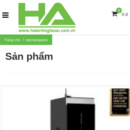
0
0 đ
Trang chủ
npp-kangaroo
Sản phẩm