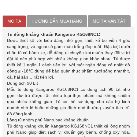
MÔ TẢ
HƯỚNG DẪN MUA HÀNG
MÔ TẢ VẮN TẮT
Tủ đông kháng khuẩn Kangaroo KG168NC1:
Được thiết kế với kiểu dáng nhỏ gọn, thiết kế bo viền 4 góc
sang trọng, vỏ ngoài có gam màu trắng đẹp mắt. Đặc biệt dưới
chân tủ có bánh xe, dễ dàng di chuyển khi muốn thay đổi vị trí
đặt tủ nên phù hợp với nhiều không gian khác nhau. Tủ được
thiết kế 1 ngăn 1 cánh tiện lợi, với một ngăn đông có nhiệt độ
đông ≤ -18°C dùng để bảo quản thực phẩm tươi sống như thịt,
cá, hải sản… rất tiện lợi.
Dung tích 90 Lít
Mẫu tủ đông Kangaroo KG168NC1 có dung tích 90 Lít nhỏ
gọn, dự trữ được rất nhiều loại thực phẩm mà không chiếm
quá nhiều không gian. Tủ có thể sử dụng cho các hộ kinh
doanh nhỏ lẻ hoặc những gia đình nhỏ thường xuyên tích trữ
đồ đông lạnh.
Lòng tủ nhôm phủ Nano bạc kháng khuẩn
Tủ đông kháng khuẩn Kangaroo KG168NC1 thiết kế lòng nhôm
phủ Nano giúp diệt sạch vi khuẩn gây bệnh, chống oxy hóa,