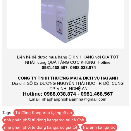
Liên hệ để được mua hàng CHÍNH HÃNG với GIÁ TỐT
NHẤT cùng QUÀ TẶNG CỰC KHỦNG: Hotline
;
0981.468.567- 0988.038.874
CÔNG TY TNHH THƯƠNG MẠI & DỊCH VỤ HẢI ANH
Địa chỉ: SỐ 02 ĐƯỜNG NGUYỄN THÁI HỌC - P. ĐỘI CUNG
- TP. VINH- NGHỆ AN.
Hotline: 0988.038.874 - 0981.468.567
Email: nhaphanphoihaianhna@gmail.com
Tags:
Tủ đông Kangaroo tại nghệ an
,
nhà phân phối tủ đông kangaroo tại hà tĩnh
,
nhà phân phối tủ đông kangaroo giá tốt
,
hải anh kangaroo