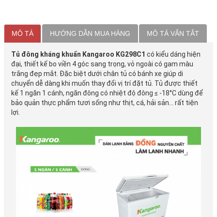
MÔ TẢ
HƯỚNG DẪN MUA HÀNG
MÔ TẢ VẮN TẮT
Tủ đông kháng khuẩn Kangaroo KG298C1
có kiểu dáng hiện
đại, thiết kế bo viền 4 góc sang trọng, vỏ ngoài có gam màu
trắng đẹp mắt. Đặc biệt dưới chân tủ có bánh xe giúp di
chuyển dễ dàng khi muốn thay đổi vị trí đặt tủ. Tủ được thiết
kế 1 ngăn 1 cánh, ngăn đông có nhiệt độ đông ≤ -18°C dùng để
bảo quản thực phẩm tươi sống như thịt, cá, hải sản… rất tiện
lợi.