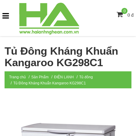
0
0 đ
Tủ Đông Kháng Khuẩn
Kangaroo KG298C1
Trang chủ
Sản Phẩm
ĐIỆN LẠNH
Tủ đông
Tủ Đông Kháng Khuẩn Kangaroo KG298C1