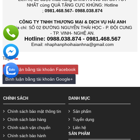
NHẤT cùng QUÀ TẶNG CỰC KHỦNG: Hotline
;
0981.468.567- 0988.038.874
CÔNG TY TNHH THƯƠNG MẠI & DỊCH VỤ HẢI ANH
Địa chỉ: SỐ 02 ĐƯỜNG NGUYỄN THÁI HỌC - P. ĐỘI CUNG
- TP. VINH- NGHỆ AN.
Hotline: 0988.038.874 - 0981.468.567
Email: nhaphanphoihaianhna@gmail.com
Tags:
Bình luận bằng tài khoản Facebook
Bình luận bằng tài khoản Google+
CHÍNH SÁCH
DANH MỤC
Chính sách bảo mật thông tin
Sản phẩm
Chính sách bán hàng
Tuyển dụng
Chính sách vận chuyển
Liên hệ
SẢN PHẨM
Chính sách bảo hành