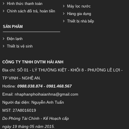
Hình thức thanh toán
Máy lọc nước
Chính sách đổi trả, hoàn tiền
Hàng gia dụng
Thiết bị nhà bếp
SẢN PHẨM
Điện lạnh
Thiết bị vệ sinh
CÔNG TY TNHH DVTM HẢI ANH
Địa chỉ: SỐ 01 - LÝ THƯỜNG KIỆT - KHỐI 8 - PHƯỜNG LÊ LỢI -
TP VINH - NGHỆ AN.
Hotline:
0988.038.874 - 0981.468.567
Email: nhaphanphoihaianhna@gmail.com
Người đại diện: Nguyễn Anh Tuấn
MST: 27A8016019
Do Phòng Tài Chính - Kế Hoạch cấp
ngày 19 tháng 05 năm 2015.